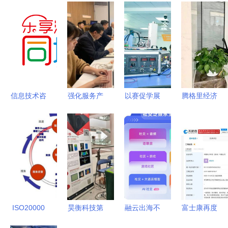
信息技术咨
强化服务产
以赛促学展
腾格里经济
询服务 驱
品，打造卓
风采，数字
技术开发区
动企业数字
越创新性科
赋能谱新篇
行政审批与
化转型的智
技服务机构
——‘羊城
政务服务局
慧引擎
信息技术咨
工匠杯’物
以简化审
询服务的核
业管理行业
批、优化服
心竞争力构
技能竞赛圆
务为引擎，
建
满落幕
助推信息技
ISO20000
昊衡科技第
融云出海不
富士康再度
术咨询服务
信息技术服
四届飞行器
出局 从小
布局郑州