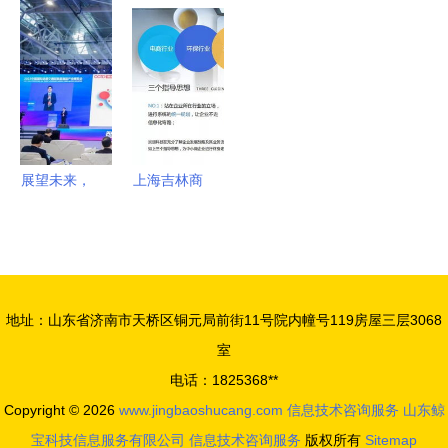
领域投资兴
务管理标准
健康管理技
游戏爆发看
信息技术咨
业
入门解读 |
术国际高端
新阶段应用
询服务引领
上海擎标信
论坛暨青年
出海攻略
产业升级新
息技术咨询
科学家论坛
篇章
服务
圆满落幕，
信息技术咨
展望未来，
上海吉林商
询服务赋能
共绘蓝图
会赴炎颂科
航空安全新
2025年中
技考察，共
高度
国轨道交通
探信息技术
展聚焦信息
咨询服务新
地址：山东省济南市天桥区铜元局前街11号院内幢号119房屋三层3068
技术咨询服
机遇
室
务新趋势
电话：1825368**
Copyright © 2026
www.jingbaoshucang.com
信息技术咨询服务
山东鲸
宝科技信息服务有限公司
信息技术咨询服务
版权所有
Sitemap